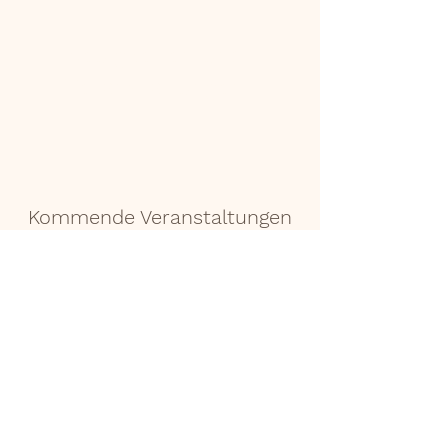
Neuigkeiten und
Veranstaltungen
Kommende Veranstaltungen
Mehr Lesen
Wohnungsvermietung
Mehr Lesen