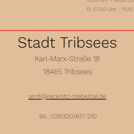
Fr. 07.00 Uhr - 11.00
Stadt Tribsees
Karl-Marx-Straße 18
18465 Tribsees
amt@recknitz-trebeltal.de
Tel.: 038320/617-210