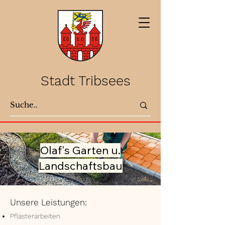
Stadt Tribsees
Olaf's Garten u.
Landschaftsbau
Unsere Leistungen:
Pflasterarbeiten